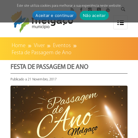
↓
Este site utiliza cookies para melhorar a sua experiência neste website.
Aceitar e continuar
Não aceitar
Home
Viver
Eventos
Festa de Passagem de Ano
FESTA DE PASSAGEM DE ANO
Publicado a 21 Novembro, 2017