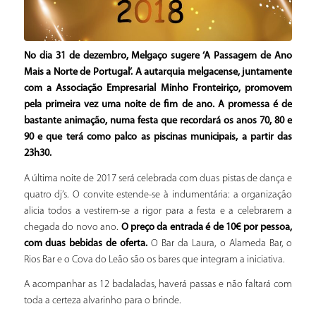
No dia 31 de dezembro, Melgaço sugere ‘A Passagem de Ano
Mais a Norte de Portugal’. A autarquia melgacense, juntamente
com a Associação Empresarial Minho Fronteiriço, promovem
pela primeira vez uma noite de fim de ano. A promessa é de
bastante animação, numa festa que recordará os anos 70, 80 e
90 e que terá como palco as piscinas municipais, a partir das
23h30.
A última noite de 2017 será celebrada com duas pistas de dança e
quatro dj’s. O convite estende-se à indumentária: a organização
alicia todos a vestirem-se a rigor para a festa e a celebrarem a
chegada do novo ano.
O preço da entrada é de 10€ por pessoa,
com duas bebidas de oferta.
O Bar da Laura, o Alameda Bar, o
Rios Bar e o Cova do Leão são os bares que integram a iniciativa.
A acompanhar as 12 badaladas, haverá passas e não faltará com
toda a certeza alvarinho para o brinde.