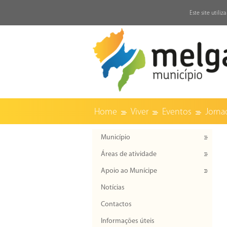
↓
Este site utili
Home
Viver
Eventos
Jorna
Município
Áreas de atividade
Apoio ao Munícipe
Notícias
Contactos
Informações úteis