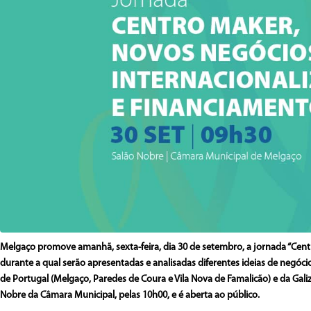
Melgaço promove amanhã, sexta-feira, dia 30 de setembro, a jornada “Cent
durante a qual serão apresentadas e analisadas diferentes ideias de negó
de Portugal (Melgaço, Paredes de Coura e Vila Nova de Famalicão) e da Galiz
Nobre da Câmara Municipal, pelas 10h00, e é aberta ao público.