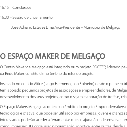
16.15 – Conclusões
16.30 – Sessão de Encerramento
José Adriano Esteves Lima, Vice-Presidente – Município de Melgaço
O ESPAÇO MAKER DE MELGAÇO
O Centro Maker de Melgaço está integrado num projeto POCTEP, liderado pel
da Rede Maker, constituída no âmbito do referido projeto.
Instalado no edifício Altice (Largo Hermenegildo Solheiro) desde o primeiro 
tem apoiado pequenos projetos de associações e empreendedores, de Melgaço
desenvolvimento dos seus projetos, como o sejam elaboração de troféus, cria
O Espaço Makers Melgaço acontece no âmbito do projeto Emprendemakers e
tecnológica e criativa, que pode ser utilizado por empresas, jovens e crianças (
interessados poderão aceder a ferramentas que os ajudarão a desenvolver uma 
como impressão 3D, corte laser, programação, robótica, entre outras, desde a