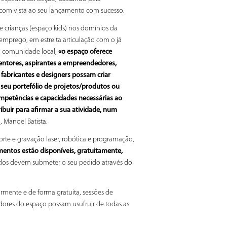
com vista ao seu lançamento com sucesso.
 crianças (espaço kids) nos domínios da
mprego, em estreita articulação com o já
a comunidade local,
«o espaço oferece
ventores, aspirantes a empreendedores,
fabricantes e designers possam criar
seu portefólio de projetos/produtos ou
mpetências e capacidades necessárias ao
buir para afirmar a sua atividade, num
, Manoel Batista.
te e gravação laser, robótica e programação,
entos estão disponíveis, gratuitamente,
essados devem submeter o seu pedido através do
rmente e de forma gratuita, sessões de
dores do espaço possam usufruir de todas as