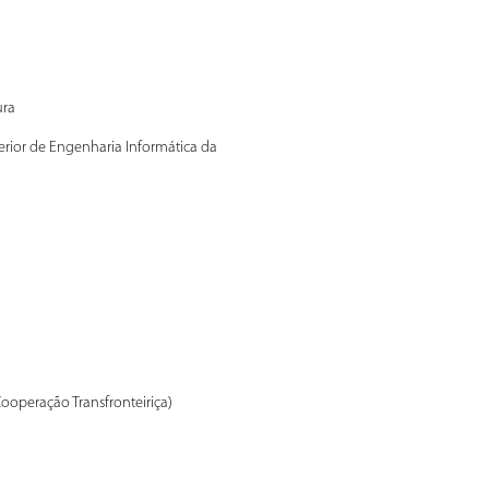
ura
erior de Engenharia Informática da
operação Transfronteiriça)