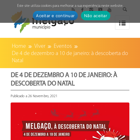
↓
Este site utiliza cookies para melhorar a sua experiência neste website.
Aceitar e continuar
Não aceitar
Home
Viver
Eventos
De 4 de dezembro a 10 de janeiro: à descoberta do
Natal
DE 4 DE DEZEMBRO A 10 DE JANEIRO: À
DESCOBERTA DO NATAL
Publicado a 26 Novembro, 2021