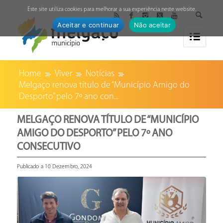
↓
Este site utiliza cookies para melhorar a sua experiência neste website.
Aceitar e continuar
Não aceitar
Home
Viver
Notícias
Melgaço renova título de “Município Amigo do
Desporto” pelo 7º ano con...
MELGAÇO RENOVA TÍTULO DE “MUNICÍPIO
AMIGO DO DESPORTO” PELO 7º ANO
CONSECUTIVO
Publicado a 10 Dezembro, 2024