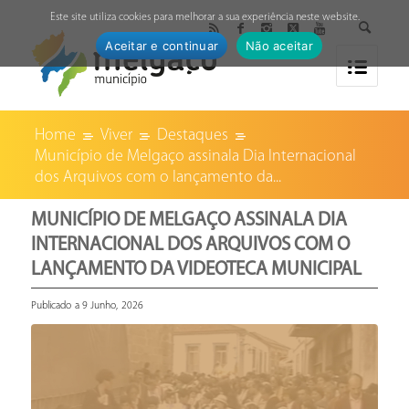
↓
Este site utiliza cookies para melhorar a sua experiência neste website.
Aceitar e continuar
Não aceitar
Home
Viver
Destaques
Município de Melgaço assinala Dia Internacional
dos Arquivos com o lançamento da...
MUNICÍPIO DE MELGAÇO ASSINALA DIA
INTERNACIONAL DOS ARQUIVOS COM O
LANÇAMENTO DA VIDEOTECA MUNICIPAL
Publicado a 9 Junho, 2026