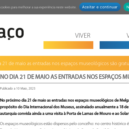
Aceitar e continuar
N
za cookies para melhorar a sua experiência neste website.
VIVER
a 21 de maio as entradas nos espaços museológicos são gratuit
NO DIA 21 DE MAIO AS ENTRADAS NOS ESPAÇOS M
Publicado a 10 Maio, 2023
No próximo dia 21 de maio as entradas nos
espaços museológicos de Melgaç
propósito do
Dia Internacional dos Museus, assinalado anualmente a 18 de
autarquia convida ainda a uma visita
à Porta de Lamas de Mouro e ao Solar
Os espaços museológicos estão dispersos pelo concelho: no centro histórico é