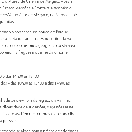
omo o Museu de Cinema de Melgaço – Jean
ar o Espaço Memória e Fronteira e também o
iros Voluntários de Melgaço, na Alameda Inês
ratuitas.
convidado a conhecer um pouco do Parque
ue, a Porta de Lamas de Mouro, situada na
 o contexto histórico-geográfico desta área
oreiro, na freguesia que lhe dá o nome,
0 e das 14h00 às 18h00.
iados – das 10h00 às 13h00 e das 14h00 às
ada pelo ex-libris da região, o alvarinho,
diversidade de sugestões, sugestões essas
ria com as diferentes empresas do concelho,
a possível.
e estende-se ainda para a prática de atividades