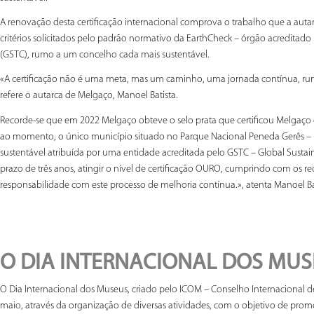
A renovação desta certificação internacional comprova o trabalho que a autar
critérios solicitados pelo padrão normativo da EarthCheck – órgão acreditado
(GSTC), rumo a um concelho cada mais sustentável.
«A certificação não é uma meta, mas um caminho, uma jornada contínua, ru
refere o autarca de Melgaço, Manoel Batista.
Recorde-se que em 2022 Melgaço obteve o selo prata que certificou Melgaço c
ao momento, o único município situado no Parque Nacional Peneda Gerês – P
sustentável atribuída por uma entidade acreditada pelo GSTC – Global Sustain
prazo de três anos, atingir o nível de certificação OURO, cumprindo com os r
responsabilidade com este processo de melhoria contínua.», atenta Manoel Ba
O DIA INTERNACIONAL DOS MUS
O Dia Internacional dos Museus, criado pelo ICOM – Conselho Internacional 
maio, através da organização de diversas atividades, com o objetivo de prom