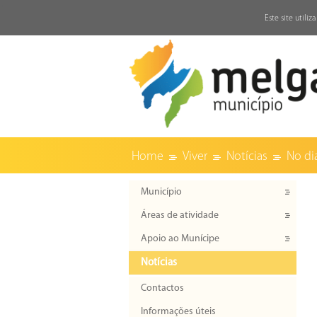
↓
Este site utili
Home
Viver
Notícias
No di
Município
Áreas de atividade
Apoio ao Munícipe
Notícias
Contactos
Informações úteis