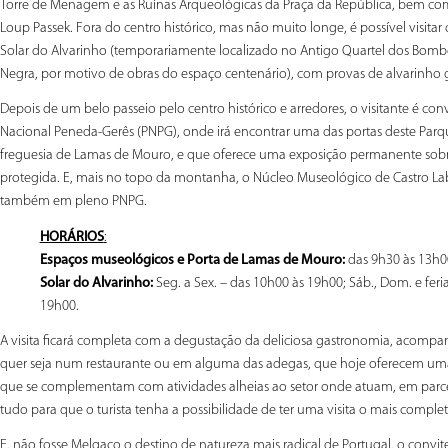
Torre de Menagem e as Ruínas Arqueológicas da Praça da República, bem c
Loup Passek. Fora do centro histórico, mas não muito longe, é possível visit
Solar do Alvarinho (temporariamente localizado no Antigo Quartel dos Bombe
Negra, por motivo de obras do espaço centenário), com provas de alvarinho g
Depois de um belo passeio pelo centro histórico e arredores, o visitante é 
Nacional Peneda-Gerês (PNPG), onde irá encontrar uma das portas deste Parq
freguesia de Lamas de Mouro, e que oferece uma exposição permanente sobre
protegida. E, mais no topo da montanha, o Núcleo Museológico de Castro Lab
também em pleno PNPG.
HORÁRIOS
:
Espaços museológicos e Porta de Lamas de Mouro:
das 9h30 às 13h0
Solar do Alvarinho:
Seg. a Sex. – das 10h00 às 19h00; Sáb., Dom. e fer
19h00.
A visita ficará completa com a degustação da deliciosa gastronomia, acompanh
quer seja num restaurante ou em alguma das adegas, que hoje oferecem uma 
que se complementam com atividades alheias ao setor onde atuam, em parce
tudo para que o turista tenha a possibilidade de ter uma visita o mais complet
E, não fosse Melgaço o destino de natureza mais radical de Portugal, o convit