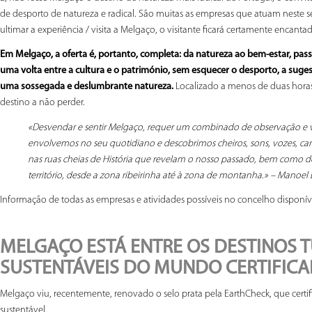
de desporto de natureza e radical. São muitas as empresas que atuam neste
ultimar a experiência / visita a Melgaço, o visitante ficará certamente enca
Em Melgaço, a oferta é, portanto, completa: da natureza ao bem-estar, pas
uma volta entre a cultura e o património, sem esquecer o desporto, a sug
uma sossegada e deslumbrante natureza.
Localizado a menos de duas horas
destino a não perder.
«Desvendar e sentir Melgaço, requer um combinado de observação e 
envolvemos no seu quotidiano e descobrimos cheiros, sons, vozes, cami
nas ruas cheias de História que revelam o nosso passado, bem como d
território, desde a zona ribeirinha até à zona de montanha.» – Manoel 
Informação de todas as empresas e atividades possíveis no concelho disponív
MELGAÇO ESTÁ ENTRE OS DESTINOS T
SUSTENTÁVEIS DO MUNDO CERTIFICA
Melgaço viu, recentemente, renovado o selo prata pela EarthCheck, que certif
sustentável.