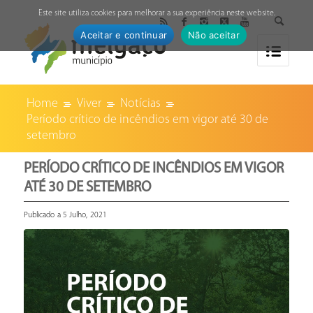
↓
Este site utiliza cookies para melhorar a sua experiência neste website.
Aceitar e continuar
Não aceitar
Home
Viver
Notícias
Período crítico de incêndios em vigor até 30 de
setembro
PERÍODO CRÍTICO DE INCÊNDIOS EM VIGOR
ATÉ 30 DE SETEMBRO
Publicado a 5 Julho, 2021