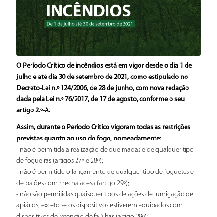
O Período Crítico de incêndios está em vigor desde o dia 1 de
julho e até dia 30 de setembro de 2021, como estipulado no
Decreto-Lei n.º 124/2006, de 28 de junho, com nova redação
dada pela Lei n.º 76/2017, de 17 de agosto, conforme o seu
artigo 2.º-A.
Assim, durante o Período Crítico vigoram todas as restrições
previstas quanto ao uso do fogo, nomeadamente:
­- não é permitida a realização de queimadas e de qualquer tipo
de fogueiras (artigos 27º e 28º);
­- não é permitido o lançamento de qualquer tipo de foguetes e
de balões com mecha acesa (artigo 29º);
­- não são permitidas quaisquer tipos de ações de fumigação de
apiários, exceto se os dispositivos estiverem equipados com
dispositivos de retenção de faúlhas (artigo 29º);