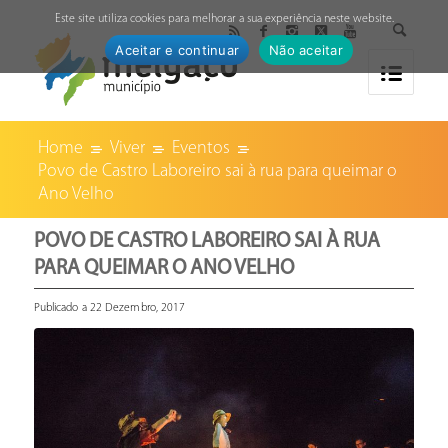
↓
Este site utiliza cookies para melhorar a sua experiência neste website.
Aceitar e continuar
Não aceitar
Home
Viver
Eventos
Povo de Castro Laboreiro sai à rua para queimar o
Ano Velho
POVO DE CASTRO LABOREIRO SAI À RUA
PARA QUEIMAR O ANO VELHO
Publicado a 22 Dezembro, 2017