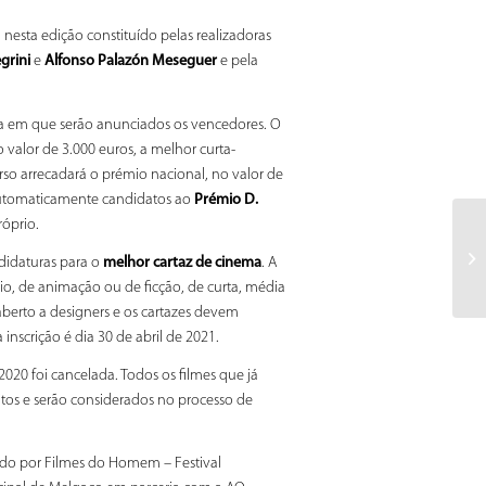
, nesta edição constituído pelas realizadoras
grini
e
Alfonso Palazón Meseguer
e pela
ra em que serão anunciados os vencedores. O
alor de 3.000 euros, a melhor curta-
o arrecadará o prémio nacional, no valor de
 automaticamente candidatos ao
Prémio D.
róprio.
didaturas para o
melhor cartaz de cinema
. A
rio, de animação ou de ficção, de curta, média
erto a designers e os cartazes devem
inscrição é dia 30 de abril de 2021.
20 foi cancelada. Todos os filmes que já
tos e serão considerados no processo de
ado por Filmes do Homem – Festival