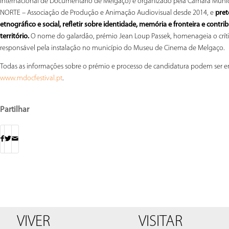
Internacional de Documentário de Melgaço) é organizado pela Câmara Muni
NORTE – Associação de Produção e Animação Audiovisual desde 2014, e
pret
etnográfico e social, refletir sobre identidade, memória e fronteira e contr
território.
O nome do galardão, prémio Jean Loup Passek, homenageia o crític
responsável pela instalação no município do Museu de Cinema de Melgaço.
Todas as informações sobre o prémio e processo de candidatura podem ser en
.
www.mdocfestival.pt
Partilhar
VIVER
VISITAR