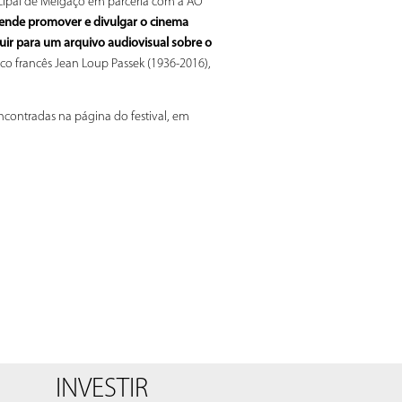
cipal de Melgaço em parceria com a AO
ende promover e divulgar o cinema
ibuir para um arquivo audiovisual sobre o
o francês Jean Loup Passek (1936-2016),
contradas na página do festival, em
INVESTIR