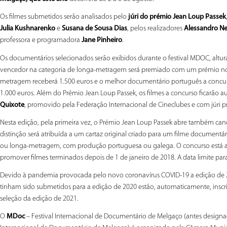
Os filmes submetidos serão analisados pelo
júri do prémio Jean Loup Passek
Julia Kushnarenko
e
Susana de Sousa Dias
, pelos realizadores
Alessandro Ne
professora e programadora
Jane Pinheiro
.
Os documentários selecionados serão exibidos durante o festival MDOC, altu
vencedor na categoria de longa-metragem será premiado com um prémio no v
metragem receberá 1.500 euros e o melhor documentário português a concurs
1.000 euros. Além do Prémio Jean Loup Passek, os filmes a concurso ficarão
Quixote
, promovido pela Federação Internacional de Cineclubes e com júri p
Nesta edição, pela primeira vez, o Prémio Jean Loup Passek abre também can
distinção será atribuída a um cartaz original criado para um filme documentá
ou longa-metragem, com produção portuguesa ou galega. O concurso está ab
promover filmes terminados depois de 1 de janeiro de 2018. A data limite para 
Devido à pandemia provocada pelo novo coronavírus COVID-19 a edição de 20
tinham sido submetidos para a edição de 2020 estão, automaticamente, inscri
seleção da edição de 2021.
O
MDoc
– Festival Internacional de Documentário de Melgaço (antes design