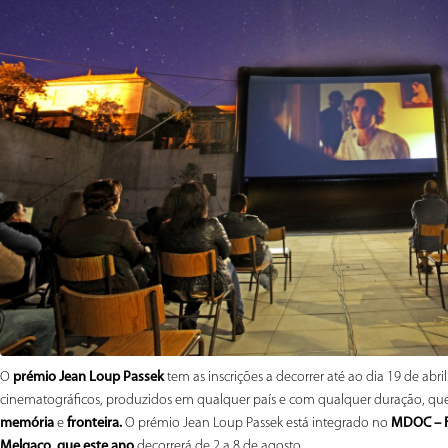
O
prémio Jean Loup Passek
tem as inscrições a decorrer até ao dia 19 de ab
cinematográficos, produzidos em qualquer país e com qualquer duração, que
memória
e
fronteira.
O prémio Jean Loup Passek está integrado no
MDOC – Fe
Melgaço, que este ano
decorrerá de 2 a 8 de agosto.