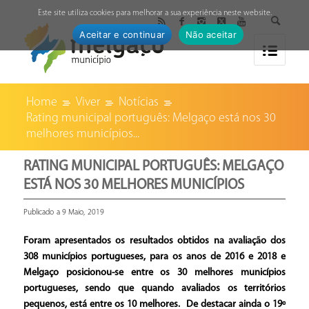
↓
Este site utiliza cookies para melhorar a sua experiência neste website.
Aceitar e continuar
Não aceitar
Home
Viver
Notícias
Rating municipal português: Melgaço está nos 30
melhores municípios...
RATING MUNICIPAL PORTUGUÊS: MELGAÇO
ESTÁ NOS 30 MELHORES MUNICÍPIOS
Publicado a 9 Maio, 2019
Foram apresentados os resultados obtidos na avaliação dos
308 municípios portugueses, para os anos de 2016 e 2018 e
Melgaço posicionou-se entre os 30 melhores municípios
portugueses, sendo que quando avaliados os territórios
pequenos, está entre os 10 melhores. De destacar ainda o 19º