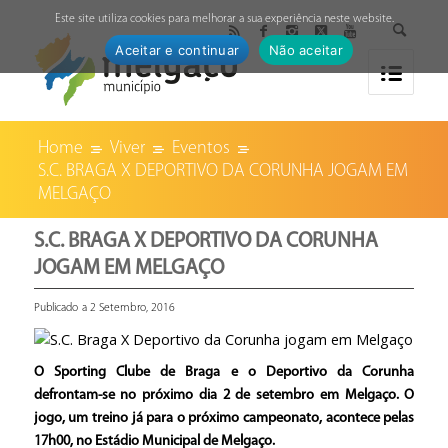
↓
Este site utiliza cookies para melhorar a sua experiência neste website.
Aceitar e continuar
Não aceitar
Home
Viver
Eventos
S.C. BRAGA X DEPORTIVO DA CORUNHA JOGAM EM
MELGAÇO
S.C. BRAGA X DEPORTIVO DA CORUNHA
JOGAM EM MELGAÇO
Publicado a 2 Setembro, 2016
O Sporting Clube de Braga e o Deportivo da Corunha
defrontam-se no próximo dia 2 de setembro em Melgaço. O
jogo, um treino já para o próximo campeonato, acontece pelas
17h00, no Estádio Municipal de Melgaço.