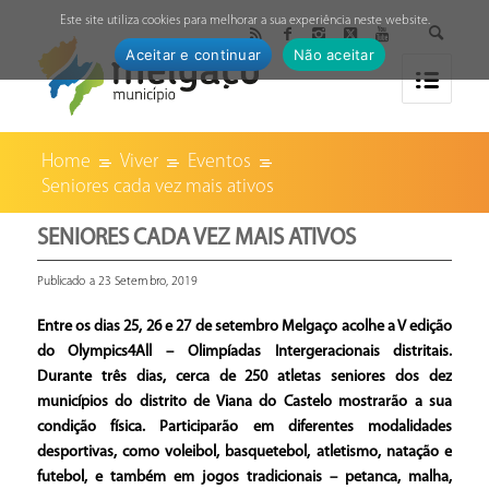
↓
Este site utiliza cookies para melhorar a sua experiência neste website.
Aceitar e continuar
Não aceitar
Home
Viver
Eventos
Seniores cada vez mais ativos
SENIORES CADA VEZ MAIS ATIVOS
Publicado a 23 Setembro, 2019
Entre os dias 25, 26 e 27 de setembro Melgaço acolhe a V edição
do Olympics4All – Olimpíadas Intergeracionais distritais.
Durante três dias, cerca de 250 atletas seniores dos dez
municípios do distrito de Viana do Castelo mostrarão a sua
condição física. Participarão em diferentes modalidades
desportivas, como voleibol, basquetebol, atletismo, natação e
futebol, e também em jogos tradicionais – petanca, malha,