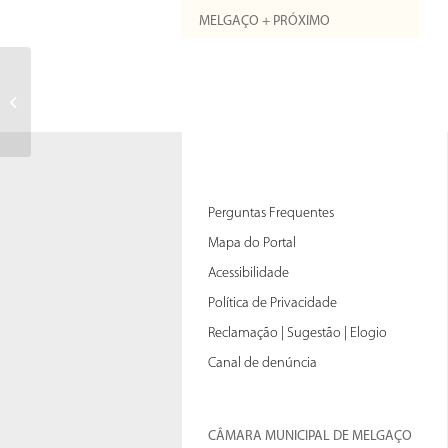
MELGAÇO + PRÓXIMO
Si votre cours est dÃ©jÃ prÃ©sent
dans notre base de donnÃ©es,
nous...
Perguntas Frequentes
Mapa do Portal
Acessibilidade
Política de Privacidade
Reclamação | Sugestão | Elogio
Canal de denúncia
CÂMARA MUNICIPAL DE MELGAÇO