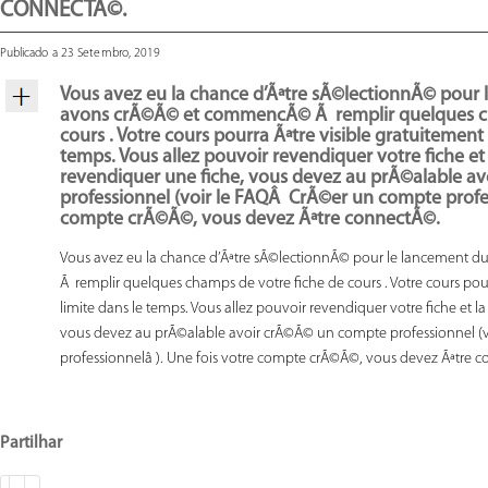
CONNECTÃ©.
Publicado a 23 Setembro, 2019
Vous avez eu la chance d’Ãªtre sÃ©lectionnÃ© pour l
avons crÃ©Ã© et commencÃ© Ã remplir quelques ch
cours . Votre cours pourra Ãªtre visible gratuitement 
temps. Vous allez pouvoir revendiquer votre fiche et 
revendiquer une fiche, vous devez au prÃ©alable a
professionnel (voir le FAQÂ CrÃ©er un compte professi
compte crÃ©Ã©, vous devez Ãªtre connectÃ©.
Vous avez eu la chance d’Ãªtre sÃ©lectionnÃ© pour le lancement 
Ã remplir quelques champs de votre fiche de cours . Votre cours pour
limite dans le temps. Vous allez pouvoir revendiquer votre fiche et l
vous devez au prÃ©alable avoir crÃ©Ã© un compte professionnel (
professionnelâ ). Une fois votre compte crÃ©Ã©, vous devez Ãªtre 
Partilhar