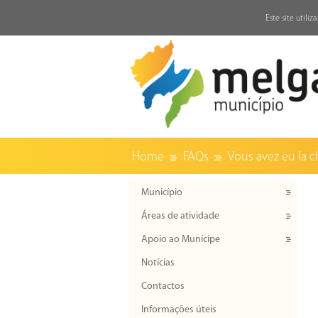
↓
Este site utili
Home
FAQs
Vous avez eu la c
Município
Áreas de atividade
Apoio ao Munícipe
Notícias
Contactos
Informações úteis