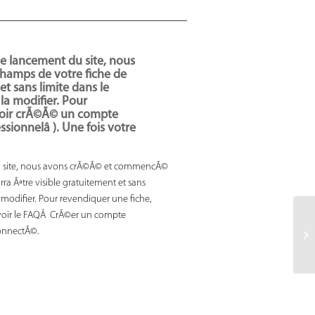
e lancement du site, nous
amps de votre fiche de
et sans limite dans le
la modifier. Pour
voir crÃ©Ã© un compte
onnelâ ). Une fois votre
du site, nous avons crÃ©Ã© et commencÃ©
ra Ãªtre visible gratuitement et sans
a modifier. Pour revendiquer une fiche,
voir le FAQÂ CrÃ©er un compte
connectÃ©.