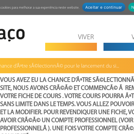
Aceitar e continuar
N
za cookies para melhorar a sua experiência neste website.
VIVER
hance d’Ãªtre sÃ©lectionnÃ© pour le lancement du si...
VOUS AVEZ EU LA CHANCE D’ÃªTRE SÃ©LECTIONN
SITE, NOUS AVONS CRÃ©Ã© ET COMMENCÃ© Ã RE
VOTRE FICHE DE COURS . VOTRE COURS POURRA ÃªT
SANS LIMITE DANS LE TEMPS. VOUS ALLEZ POUVOI
ET LA MODIFIER. POUR REVENDIQUER UNE FICHE, 
AVOIR CRÃ©Ã© UN COMPTE PROFESSIONNEL (VOIR
PROFESSIONNELÂ ). UNE FOIS VOTRE COMPTE CRÃ