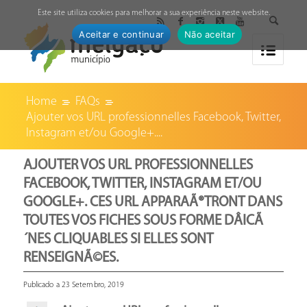
↓
Este site utiliza cookies para melhorar a sua experiência neste website.
Aceitar e continuar
Não aceitar
Home
FAQs
Ajouter vos URL professionnelles Facebook, Twitter,
Instagram et/ou Google+....
AJOUTER VOS URL PROFESSIONNELLES
FACEBOOK, TWITTER, INSTAGRAM ET/OU
GOOGLE+. CES URL APPARAÃ®TRONT DANS
TOUTES VOS FICHES SOUS FORME DÂICÃ
´NES CLIQUABLES SI ELLES SONT
RENSEIGNÃ©ES.
Publicado a 23 Setembro, 2019