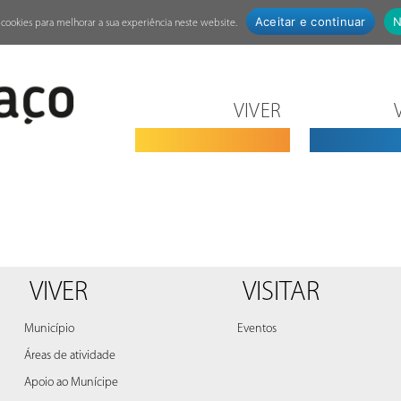
Aceitar e continuar
N
za cookies para melhorar a sua experiência neste website.
VIVER
VIVER
VISITAR
Município
Eventos
Áreas de atividade
Apoio ao Munícipe