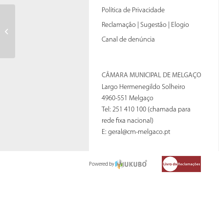
Política de Privacidade
Regulamento Municipal de
Reclamação | Sugestão | Elogio
Urbanização e Edificação –
Canal de denúncia
Alteração de 18...
CÂMARA MUNICIPAL DE MELGAÇO
Largo Hermenegildo Solheiro
4960-551 Melgaço
Tel: 251 410 100 (chamada para
rede fixa nacional)
E:
geral@cm-melgaco.pt
Powered by