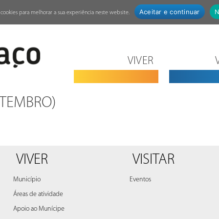
Aceitar e continuar
N
za cookies para melhorar a sua experiência neste website.
VIVER
SETEMBRO)
VIVER
VISITAR
Município
Eventos
Áreas de atividade
Apoio ao Munícipe