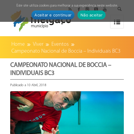
↓
Este site utiliza cookies para melhorar a sua experiência neste website.
Aceitar e continuar
Não aceitar
Home
Viver
Eventos
Campeonato Nacional de Boccia – Individuais BC3
CAMPEONATO NACIONAL DE BOCCIA –
INDIVIDUAIS BC3
Publicado a 10 Abril, 2018