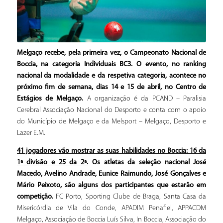
Melgaço recebe, pela primeira vez, o Campeonato Nacional de
Boccia, na categoria Individuais BC3. O evento, no ranking
nacional da modalidade e da respetiva categoria, acontece no
próximo fim de semana, dias 14 e 15 de abril, no Centro de
Estágios de Melgaço.
A organização é da PCAND – Paralisia
Cerebral Associação Nacional do Desporto e conta com o apoio
do Município de Melgaço e da Melsport – Melgaço, Desporto e
Lazer E.M.
41 jogadores vão mostrar as suas habilidades no Boccia: 16 da
1ª divisão e 25 da 2ª.
Os atletas da seleção nacional José
Macedo, Avelino Andrade, Eunice Raimundo, José Gonçalves e
Mário Peixoto, são alguns dos participantes que estarão em
competição.
FC Porto, Sporting Clube de Braga, Santa Casa da
Misericórdia de Vila do Conde, APADIM Penafiel, APPACDM
Melgaço, Associação de Boccia Luís Silva, In Boccia, Associação do