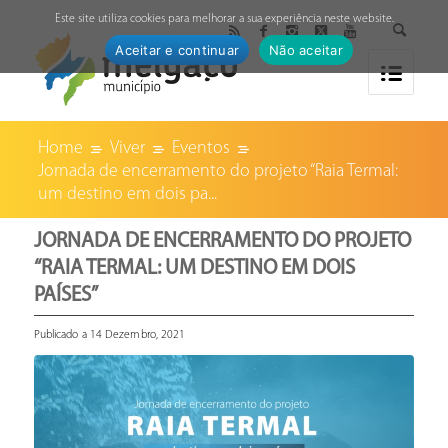
↓
Este site utiliza cookies para melhorar a sua experiência neste website.
Aceitar e continuar
Não aceitar
Home
Viver
Eventos
Jornada de encerramento do projeto “Raia Termal:
um destino em dois pa...
JORNADA DE ENCERRAMENTO DO PROJETO
“RAIA TERMAL: UM DESTINO EM DOIS
PAÍSES”
Publicado a 14 Dezembro, 2021