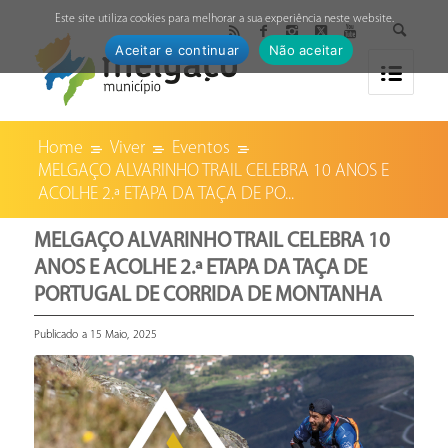
↓
Este site utiliza cookies para melhorar a sua experiência neste website.
Aceitar e continuar
Não aceitar
Home
Viver
Eventos
MELGAÇO ALVARINHO TRAIL CELEBRA 10 ANOS E
ACOLHE 2.ª ETAPA DA TAÇA DE PO...
MELGAÇO ALVARINHO TRAIL CELEBRA 10
ANOS E ACOLHE 2.ª ETAPA DA TAÇA DE
PORTUGAL DE CORRIDA DE MONTANHA
Publicado a 15 Maio, 2025