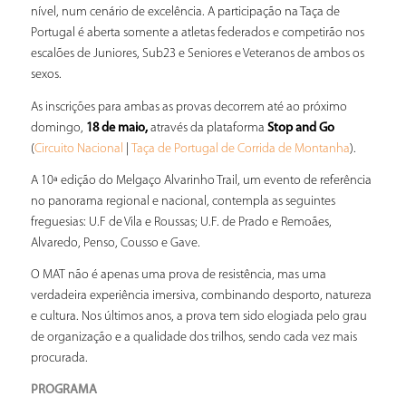
nível, num cenário de excelência. A participação na Taça de
Portugal é aberta somente a atletas federados e competirão nos
escalões de Juniores, Sub23 e Seniores e Veteranos de ambos os
sexos.
As inscrições para ambas as provas decorrem até ao próximo
domingo,
18 de maio,
através da plataforma
Stop and Go
(
|
).
Circuito Nacional
Taça de Portugal de Corrida de Montanha
A 10ª edição do Melgaço Alvarinho Trail, um evento de referência
no panorama regional e nacional, contempla as seguintes
freguesias: U.F de Vila e Roussas; U.F. de Prado e Remoães,
Alvaredo, Penso, Cousso e Gave.
O MAT não é apenas uma prova de resistência, mas uma
verdadeira experiência imersiva, combinando desporto, natureza
e cultura. Nos últimos anos, a prova tem sido elogiada pelo grau
de organização e a qualidade dos trilhos, sendo cada vez mais
procurada.
PROGRAMA