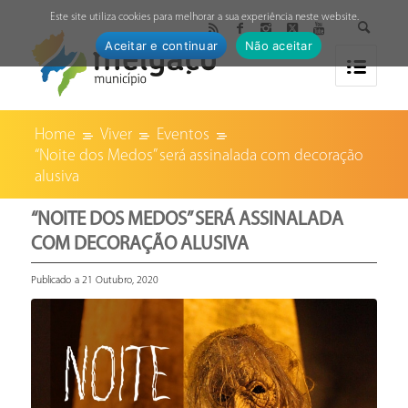
↓
Este site utiliza cookies para melhorar a sua experiência neste website.
Aceitar e continuar
Não aceitar
Home
Viver
Eventos
“Noite dos Medos” será assinalada com decoração
alusiva
“NOITE DOS MEDOS” SERÁ ASSINALADA
COM DECORAÇÃO ALUSIVA
Publicado a 21 Outubro, 2020