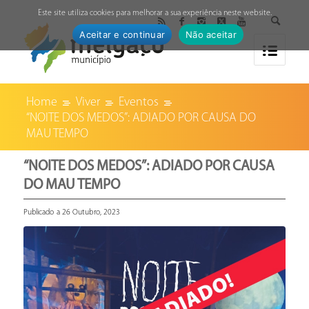
↓
Este site utiliza cookies para melhorar a sua experiência neste website.
Aceitar e continuar
Não aceitar
Home
Viver
Eventos
“NOITE DOS MEDOS”: ADIADO POR CAUSA DO
MAU TEMPO
“NOITE DOS MEDOS”: ADIADO POR CAUSA
DO MAU TEMPO
Publicado a 26 Outubro, 2023