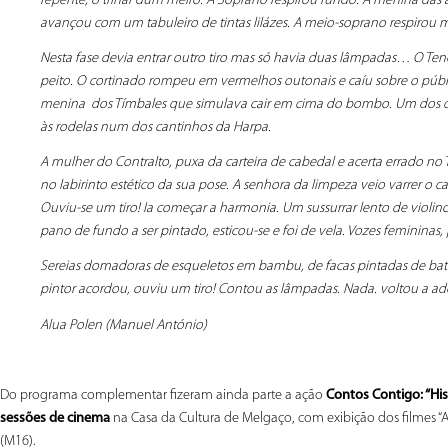
repente, o trinar dum melro. A Soprano respirou fundo. A menina das 
avançou com um tabuleiro de tintas lilázes. A meio-soprano respirou m
Nesta fase devia entrar outro tiro mas só havia duas lâmpadas… O Te
peito. O cortinado rompeu em vermelhos outonais e caíu sobre o públic
menina dos Tímbales que simulava cair em cima do bombo. Um dos co
às rodelas num dos cantinhos da Harpa.
A mulher do Contralto, puxa da carteira de cabedal e acerta errado no 
no labirinto estético da sua pose. A senhora da limpeza veio varrer o 
Ouviu-se um tiro! Ia começar a harmonia. Um sussurrar lento de violi
pano de fundo a ser pintado, esticou-se e foi de vela. Vozes feminina
Sereias domadoras de esqueletos em bambu, de facas pintadas de b
pintor acordou, ouviu um tiro! Contou as lâmpadas. Nada. voltou a 
Alua Polen (Manuel António)
Do programa complementar fizeram ainda parte a ação
Contos Contigo: “His
sessões de cinema
na Casa da Cultura de Melgaço, com exibição dos filmes “A
(M16).