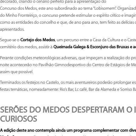
decorado, criando o cenár
io perfeito para a apresentação do
Concurso dos Medos, este ano subordinado ao tema “Lobisomem”. Organizado
do Minho Fronteiriço, o concurso pretende estimular o espírito crítico e im
como as entidades do concelho e que, de ano para ano, tem feito as delícias d
apresentados.
Segue-se o
Cortejo dos Medos
, um percurso entre a Casa da Cultura e o Cast
cemitério dos medos, assistir à
Queimada Galega & Esconjuro das Bruxas e a
Perante condições meteorológicas adversas, que impeçam a realização do pro
noite acontecerão no Pavilhão Gimnodesportivo do Centro de Estágios de Me
assim que possível.
Terminados os festejos no Castelo, os mais aventureiros poderão prolongar es
festas temáticas, nomeadamente: Rio’s Bar, Lc café, Bar da Alameda e Sorriso Ba
SERÕES DO MEDOS DESPERTARAM O I
CURIOSOS
A edição deste ano contempla ainda um programa complementar com diver