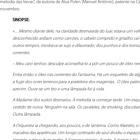
melodia das trevas”, da autoria de Alua Polen (Manuel António), patente na C
novembro.
SINOPSE:
«…Mesmo diante dele, na claridade desmaiada do luar, estava um velh
desconhecido ardiam como carvões, o cabelo comprido e grisalho caí-lh
outros tempos, mostrava-se sujo e dilacerado; dos punhos e dos torno
correntes.
– Meu caro senhor, desculpe aconselhá-lo a pôr um pouco de óleo nessa
Entra então o óleo nas correntes do Fantasma. Há um esqueleto de algo
a fugir dos ocres terrenos para a prateleira dos magentas. O óleo pat
azevim. Ouve-se um tiro e uma lâmpada foi à vida.
A Madame dos sustos desmaiou. A melodia ia começar tarde. Um esqu
vestido de noiva. Ninguém na sala. Os cavaletes, de smoking, discutia
Outra lâmpada.
A Orquestra ia chegando, aos poucos, e de lanterna. Como Maestro, o
macabra das aparências. Um longo cortinado de azul dividiu o espaço. 