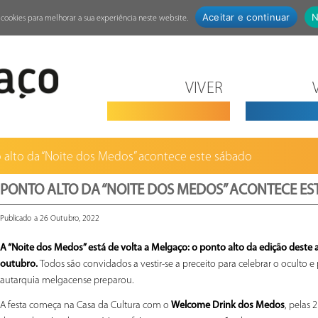
Aceitar e continuar
N
za cookies para melhorar a sua experiência neste website.
VIVER
 alto da “Noite dos Medos” acontece este sábado
PONTO ALTO DA “NOITE DOS MEDOS” ACONTECE ES
Publicado a 26 Outubro, 2022
A “Noite dos Medos” está de volta a Melgaço: o ponto alto da edição deste
outubro.
Todos são convidados a vestir-se a preceito para celebrar o oculto e 
autarquia melgacense preparou.
A festa começa na Casa da Cultura com o
Welcome Drink dos Medos
, pelas