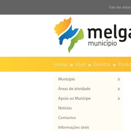
↓
Este site utili
Home
Viver
Eventos
Ponto
Município
Áreas de atividade
Apoio ao Munícipe
Notícias
Contactos
Informações úteis