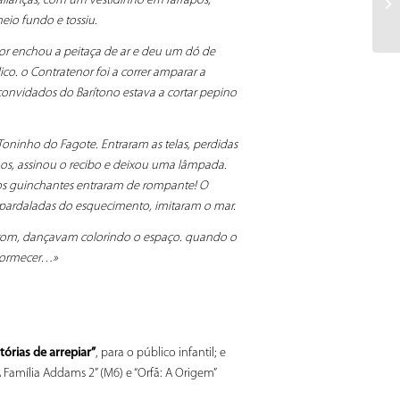
alianças, com um vestidinho em farrapos,
eio fundo e tossiu.
nor enchou a peitaça de ar e deu um dó de
o. o Contratenor foi a correr amparar a
nvidados do Barítono estava a cortar pepino
Toninho do Fagote. Entraram as telas, perdidas
caos, assinou o recibo e deixou uma lâmpada.
nos guinchantes entraram de rompante! O
s, pardaladas do esquecimento, imitaram o mar.
atom, dançavam colorindo o espaço. quando o
adormecer…»
tórias de arrepiar”
, para o público infantil; e
 Família Addams 2” (M6) e “Orfã: A Origem”