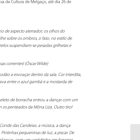
asa da Cultura de Melgaço, até dia 26 de
o de aspecto aterrador; os olhos do
e sobre os ombros, o fato, no estilo de
zelos suspendiam-se pesadas grilhetas e
s correntes! (Óscar Wilde)
dão a esvoaçar dentro da sala. Cor interdita,
inava entre o azul gambá e a mostarda de
eleto de borracha entrou a dançar com um
m os penteados da Môna Liza. Outro tiro!
 Conde das Candeias. a música, a dança
Pintinhas pequeninas de luz, a piscar. De